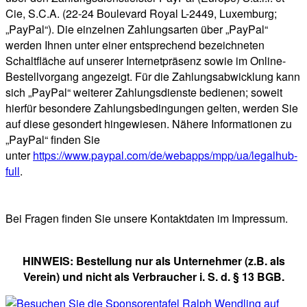
Cie, S.C.A. (22-24 Boulevard Royal L-2449, Luxemburg;
„PayPal“). Die einzelnen Zahlungsarten über „PayPal“
werden Ihnen unter einer entsprechend bezeichneten
Schaltfläche auf unserer Internetpräsenz sowie im Online-
Bestellvorgang angezeigt. Für die Zahlungsabwicklung kann
sich „PayPal“ weiterer Zahlungsdienste bedienen; soweit
hierfür besondere Zahlungsbedingungen gelten, werden Sie
auf diese gesondert hingewiesen. Nähere Informationen zu
„PayPal“ finden Sie
unter
https://www.paypal.com/de/webapps/mpp/ua/legalhub-
full
.
Bei Fragen finden Sie unsere Kontaktdaten im Impressum.
HINWEIS: Bestellung nur als Unternehmer (z.B. als
Verein) und nicht als Verbraucher i. S. d. § 13 BGB.